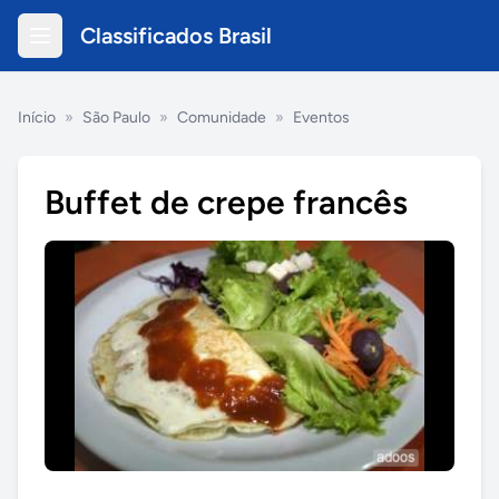
Classificados Brasil
Início
»
São Paulo
»
Comunidade
»
Eventos
Buffet de crepe francês