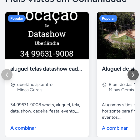
Popular
Popular
aluguel telas datashow cadeiras uberlândia
uberlândia
,
centro
Ribeirão das N
Minas Gerais
Minas Gerais
34 99631-9008 whats, aluguel, tela,
Alugamos sítios pr
data, show, cadeira, festa, evento,...
horizonte para fina
eventos,...
A combinar
A combinar