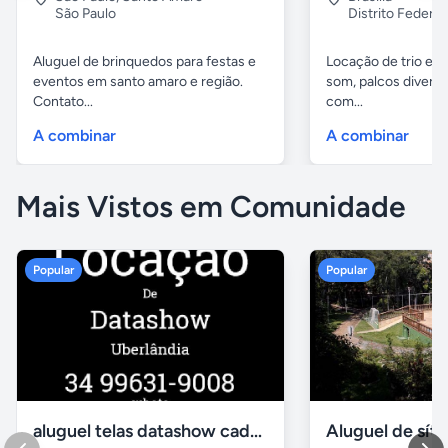
São Paulo
Distrito Federal
Aluguel de brinquedos para festas e
Locação de trio elét
eventos em santo amaro e região.
som, palcos diverso
Contato...
com...
A combinar
A combinar
Mais Vistos em Comunidade
Popular
Popular
aluguel telas datashow cadeiras uberlândia