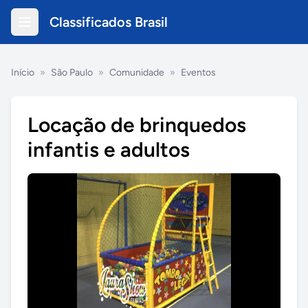
Classificados Brasil
Início
»
São Paulo
»
Comunidade
»
Eventos
Locação de brinquedos
infantis e adultos