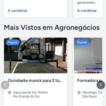
galvanizado,...
A combinar
A combinar
Mais Vistos em Agronegócios
Popular
Popular
Guindaste munck para 2 toneladas
Sapucaia do Sul
,
Piratini
Sbcampo
,
Cent
Rio Grande do Sul
São Paulo