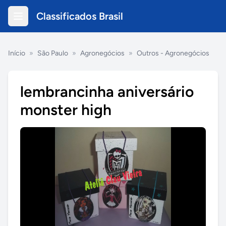
Classificados Brasil
Início
»
São Paulo
»
Agronegócios
»
Outros - Agronegócios
lembrancinha aniversário
monster high