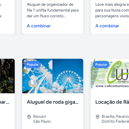
,
Aluguel de organizador de
Leve mais alegria 
fila ? unifila fundamental para
para sua festa co
a
dar um fluxo correto...
personagens vivos.
A combinar
A combinar
Popular
Popular
Aluguel de sítios para festas e eventos em BH
Aluguel de roda gigante
Barueri
Brasília
,
Parano
São Paulo
Distrito Federa