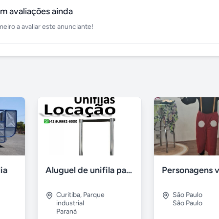
m avaliações ainda
meiro a avaliar este anunciante!
lia
Aluguel de unifila para Eventos em Curitiba-Pr
Curitiba
,
Parque
São Paulo
industrial
São Paulo
Paraná