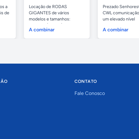
os a
Locação de RODAS
Prezado Senhores(
is de
GIGANTES de vários
CWL comunicação
modelos e tamanhos:
um elevado nível
4,80mts (infantil), 6,...
profissional...
A combinar
A combinar
ÇÃO
CONTATO
Fale Conosco