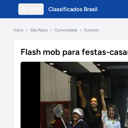
Classificados Brasil
Menu
Início
»
São Paulo
»
Comunidade
»
Eventos
Flash mob para festas-cas