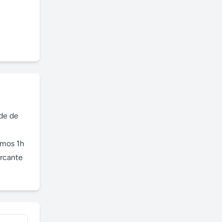
de de 
mos 1h 
rcante 