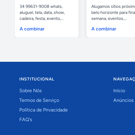
34 99631-9008 whats,
Alugamos sítios próxim
aluguel, tela, data, show,
belo horizonte para fina
cadeira, festa, evento,...
semana, eventos,...
A combinar
A combinar
INSTITUCIONAL
NAVEGA
Sobre Nós
Início
Termos de Serviço
Anúncios
Política de Privacidade
FAQ's