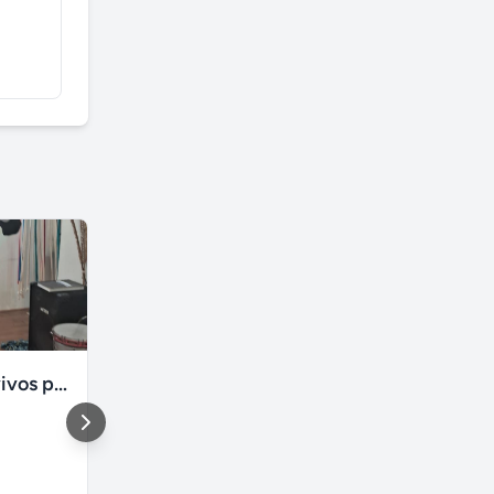
Personagens vivos para festas infantis em São Paulo
locução inaugurações de lojas, contratar o papai noel
DDD 11 - São Paulo e
São Paulo
região
São Paulo
São Paulo