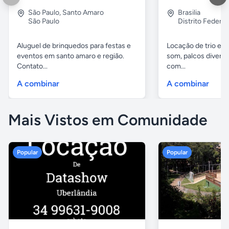
São Paulo
,
Santo Amaro
Brasilia
São Paulo
Distrito Federal
Aluguel de brinquedos para festas e
Locação de trio elét
eventos em santo amaro e região.
som, palcos diverso
Contato...
com...
A combinar
A combinar
Mais Vistos em Comunidade
Popular
Popular