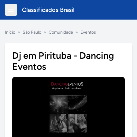
Classificados Brasil
Início
»
São Paulo
»
Comunidade
»
Eventos
Dj em Pirituba - Dancing
Eventos