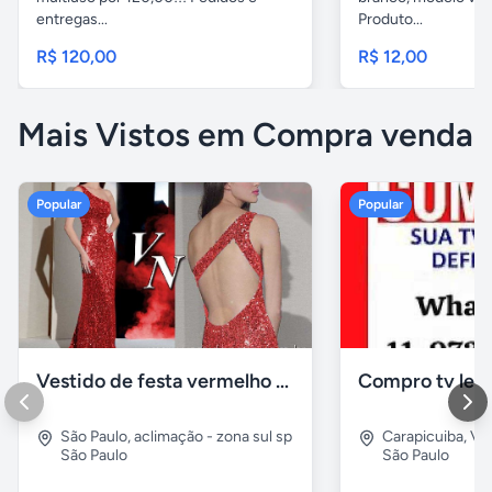
entregas...
Produto...
R$ 120,00
R$ 12,00
Mais Vistos em Compra venda
Popular
Popular
Vestido de festa vermelho com brilho e pedraria
Compro tv led
São Paulo
,
aclimação - zona sul sp
Carapicuiba
,
Vil
São Paulo
São Paulo