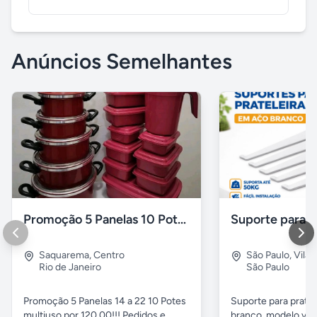
Anúncios Semelhantes
Promoção 5 Panelas 10 Potes Multiuso
Saquarema
,
Centro
São Paulo
,
Vila 
Rio de Janeiro
São Paulo
Promoção 5 Panelas 14 a 22 10 Potes
Suporte para pratel
multiuso por 120,00!!! Pedidos e
branco, modelo ver