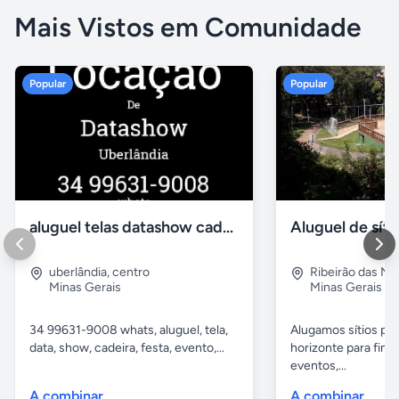
Mais Vistos em Comunidade
Popular
Popular
aluguel telas datashow cadeiras uberlândia
uberlândia
,
centro
Ribeirão das N
Minas Gerais
Minas Gerais
34 99631-9008 whats, aluguel, tela,
Alugamos sítios pr
data, show, cadeira, festa, evento,...
horizonte para fina
eventos,...
A combinar
A combinar