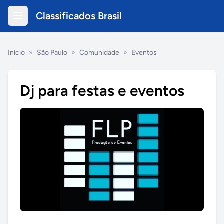
Classificados Brasil
Início
»
São Paulo
»
Comunidade
»
Eventos
Dj para festas e eventos