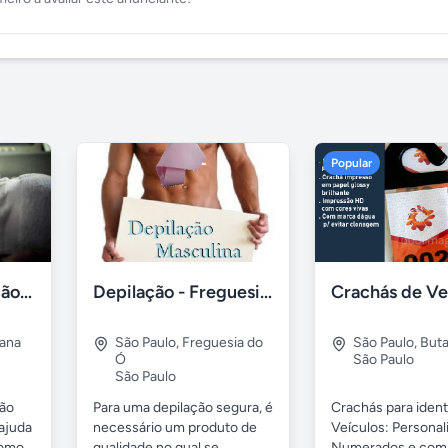
Popular
Massagem liberação miofascial
Depilação - Freguesia do Ó
ana
São Paulo
,
Freguesia do
São Paulo
,
Buta
Ó
São Paulo
São Paulo
ão
Para uma depilação segura, é
Crachás para ident
,ajuda
necessário um produto de
Veículos: Personal
omo...
qualidade no qual se...
Numerados e com S