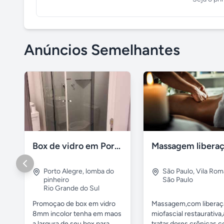
Anúncios Semelhantes
Box de vidro em Porto Alegre
Porto Alegre
,
lomba do
São Paulo
,
Vila Rom
pinheiro
São Paulo
Rio Grande do Sul
Promoçao de box em vidro
Massagem,com liberaç
8mm incolor tenha em maos
miofascial restaurativa
a largura de seu box para...
tratar dores crônicas,c