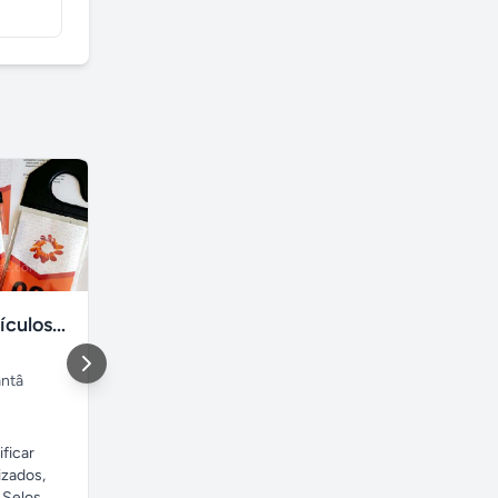
Crachás de Veículos: Numerados e Personalizados
Fisioterapia- RPG- acupuntura Freguesia RJ
ntâ
Rio de Janeiro
,
Freguesia
Santo Ana
Rio de Janeiro
Minas Ger
ificar
Dra. Kerry J. Sathler -
Estrelas de te
izados,
Fisioterapeuta com 26 anos
tamanhos e c
elos...
de experiência, com...
também asas es