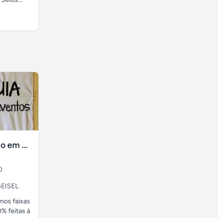
A combinar
A combinar
faixas no tecido em ate 24H
O
EISEL
amos faixas
% feitas à