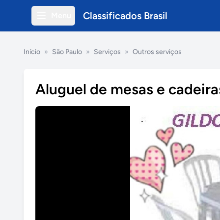
Classificados Brasil
Menu
Início
»
São Paulo
»
Serviços
»
Outros serviços
Aluguel de mesas e cadeira