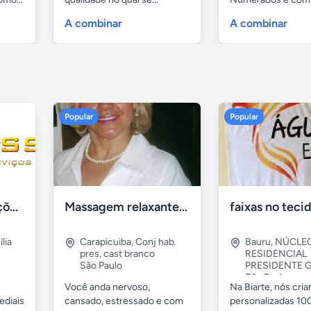
A combinar
A combinar
Popular
Popular
Tercriss Manutenções e Serviços
Massagem relaxante- terapeutica e depilação
lia
Carapicuiba
,
Conj hab.
Bauru
,
NÚCLE
pres. cast branco
RESIDENCIAL
São Paulo
PRESIDENTE G
São Paulo
Você anda nervoso,
Na Biarte, nós cri
ediais
cansado, estressado e com
personalizadas 100