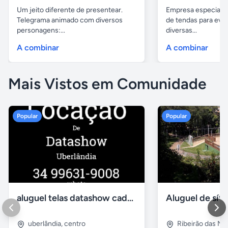
Um jeito diferente de presentear.
Empresa especiali
Telegrama animado com diversos
de tendas para eve
personagens:...
diversas...
A combinar
A combinar
Mais Vistos em Comunidade
Popular
Popular
aluguel telas datashow cadeiras uberlândia
uberlândia
,
centro
Ribeirão das N