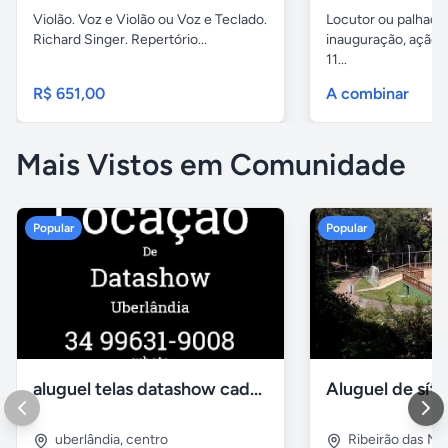
Violão. Voz e Violão ou Voz e Teclado.
Locutor ou palhaço
Richard Singer. Repertório...
inauguração, ação 
11...
R$ 651,00
A combinar
Mais Vistos em Comunidade
Popular
Popular
aluguel telas datashow cadeiras uberlândia
uberlândia
,
centro
Ribeirão das N