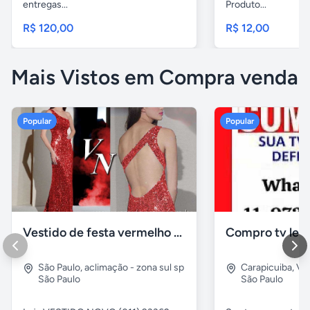
entregas...
Produto...
R$ 120,00
R$ 12,00
Mais Vistos em Compra venda
Popular
Popular
Vestido de festa vermelho com brilho e pedraria
Compro tv led
São Paulo
,
aclimação - zona sul sp
Carapicuiba
,
Vil
São Paulo
São Paulo