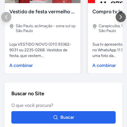
Vestido de festa vermelho com brilho e pedraria
Compro tv led
São Paulo
,
aclimação - zona sul sp
Carapicuiba
,
Vil
São Paulo
São Paulo
Loja VESTIDO NOVO (011) 93362-
Sua tv apresentou
9031 ou 2235-0268. Vestidos de
no WhatsApp 11 97
festa, que vestem...
uma foto da...
A combinar
A combinar
Buscar no Site
Buscar