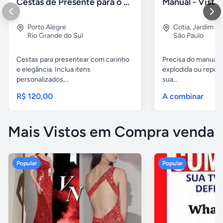
Cestas de Presente para o Dia dos Pais
Porto Alegre
Cotia
,
Jardim A
Rio Grande do Sul
São Paulo
Cestas para presentear com carinho
Precisa do manual t
e elegância. Inclua itens
explodida ou repos
personalizados,...
sua...
R$ 120,00
A combinar
Mais Vistos em Compra venda
Popular
Popular