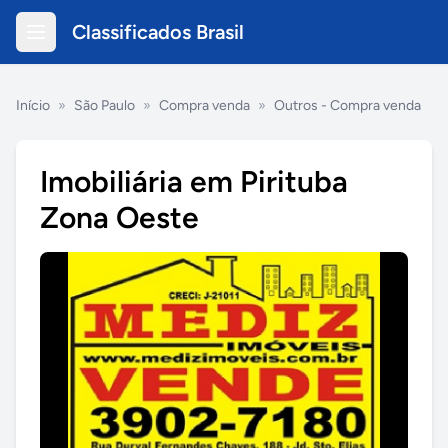
Classificados Brasil
Início
»
São Paulo
»
Compra venda
»
Outros - Compra venda
Imobiliária em Pirituba
Zona Oeste