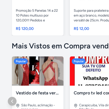
Promoção 5 Panelas 14 a 22
Suporte para prateleira
10 Potes multiuso por
em aço branco, model
120,00!!! Pedidos e
versátil de 25cm. Produt
entregas...
R$ 120,00
R$ 12,00
Mais Vistos em Compra vend
Popular
Popular
Vestido de festa vermelho com brilho e pedraria
São Paulo
,
aclimação -
Carapicuiba
,
Vila di