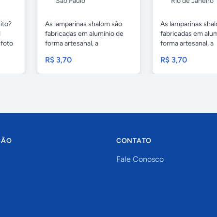
São Paulo
Rio de Janeiro
ito?
As lamparinas shalom são
As lamparinas sha
1
fabricadas em alumínio de
fabricadas em alum
foto
forma artesanal, a
forma artesanal, a
embalagem...
embalagem...
R$ 3,70
R$ 3,70
ÇÃO
CONTATO
Fale Conosco