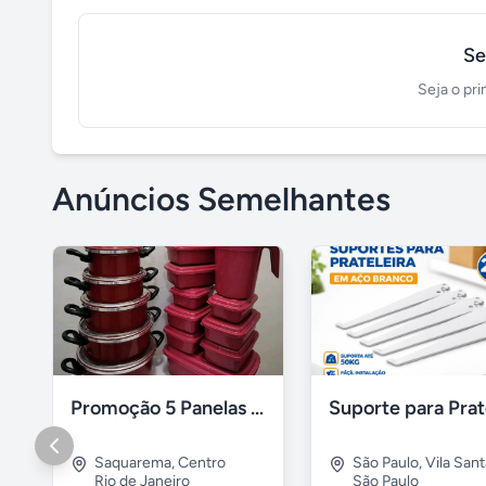
Se
Seja o pri
Anúncios Semelhantes
Promoção 5 Panelas 10 Potes Multiuso
Saquarema
,
Centro
São Paulo
,
Vila San
Rio de Janeiro
São Paulo