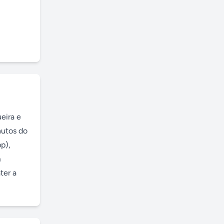
eira e 
utos do 
), 
 
er a 