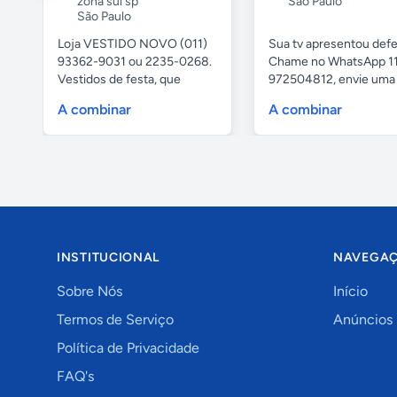
zona sul sp
São Paulo
São Paulo
Loja VESTIDO NOVO (011)
Sua tv apresentou defe
93362-9031 ou 2235-0268.
Chame no WhatsApp 1
Vestidos de festa, que
972504812, envie uma 
vestem...
da...
A combinar
A combinar
INSTITUCIONAL
NAVEGA
Sobre Nós
Início
Termos de Serviço
Anúncios
Política de Privacidade
FAQ's