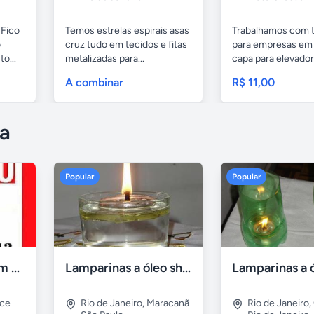
 Fico
Temos estrelas espirais asas
Trabalhamos com 
o
cruz tudo em tecidos e fitas
para empresas em 
o...
metalizadas para...
capa para elevado
tapetes...
A combinar
R$ 11,00
a
Popular
Popular
Compro tv led com defeito
Lamparinas a óleo shalom
rce
Rio de Janeiro
,
Maracanã
Rio de Janeiro
,