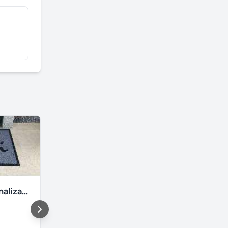
Tapetes personalizados
Par de Buda bebê
Juiz de Fora
,
São Mateus
São Carlos
Minas Gerais
São Paulo