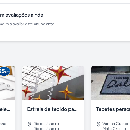
m avaliações ainda
meiro a avaliar este anunciante!
Suporte para Prateleira Fico 25cm Branco Aço – Novo
Estrela de tecido para decoração
tana
Rio de Janeiro
Várzea Grande
Rio de Janeiro
Mato Grosso