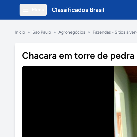
Classificados Brasil
Menu
Início
»
São Paulo
»
Agronegócios
»
Fazendas - Sitios à ve
Chacara em torre de pedra 