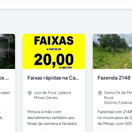
CHÁCARA Quartos Suíte Árvores Frutíferas, "É Ver e Comprar".
Faixas rápidas na Casa das Faixas JF
Isabel
Juiz de Fora
,
Ladeira
Santa Fé de Mi
Minas Gerais
Rural
Distrito Federa
3
Pintura à mão com
Fazenda com 2148
l,
atendimento também aos
no municipios de 
finais de semana e feriados
de Minas, com 500 
32...