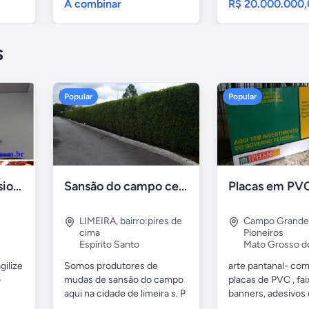
A combinar
R$ 20.000.000
s
Popular
Popular
Formadora profissional carne
Sansão do campo cerca viva por 0,65 á muda
LIMEIRA
,
bairro:pires de
Campo Grande
cima
Pioneiros
Espírito Santo
Mato Grosso d
gilize
Somos produtores de
arte pantanal- com.
o
mudas de sansão do campo
placas de PVC , fai
aqui na cidade de limeira s. P
banners, adesivos
e...
geral,...