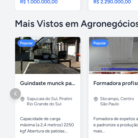
R$ 1.000.000,00
R$ 2.290.000,00
Mais Vistos em Agronegócio
Popular
Popular
Guindaste munck para 2 toneladas
Sapucaia do Sul
,
Piratini
Sbcampo
,
Centro
Rio Grande do Sul
São Paulo
Capacidade de carga
Fomadora de espetos a
máxima (a 2,4 metros) 2250
e padronize a produçã
kgf Abertura de patolas...
mais...