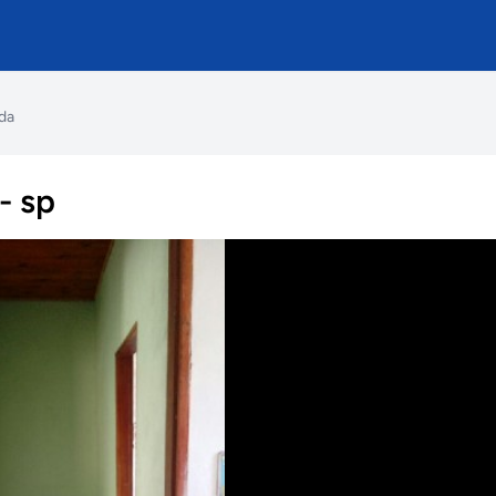
nda
- sp