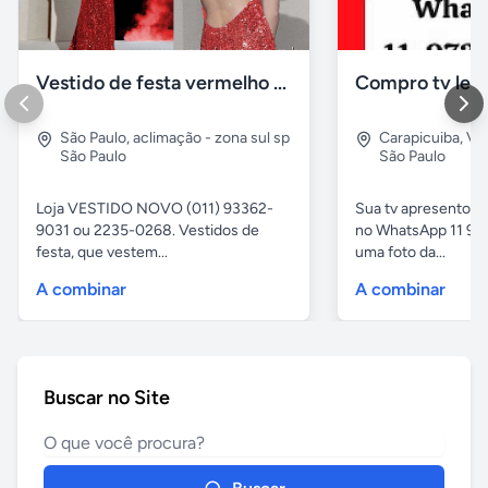
Vestido de festa vermelho com brilho e pedraria
Compro tv led
São Paulo
,
aclimação - zona sul sp
Carapicuiba
,
Vil
São Paulo
São Paulo
Loja VESTIDO NOVO (011) 93362-
Sua tv apresentou
9031 ou 2235-0268. Vestidos de
no WhatsApp 11 97
festa, que vestem...
uma foto da...
A combinar
A combinar
Buscar no Site