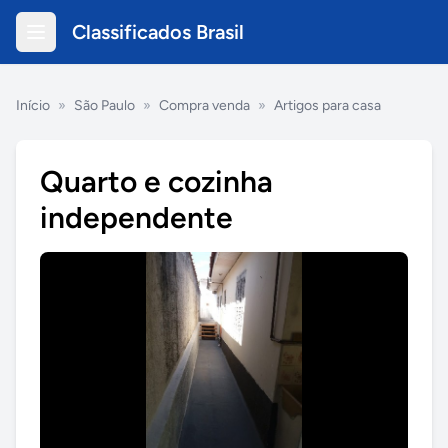
Classificados Brasil
Início
»
São Paulo
»
Compra venda
»
Artigos para casa
Quarto e cozinha
independente