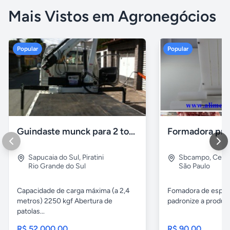
Mais Vistos em Agronegócios
Popular
Popular
Guindaste munck para 2 toneladas
Sapucaia do Sul
,
Piratini
Sbcampo
,
Cent
Rio Grande do Sul
São Paulo
Capacidade de carga máxima (a 2,4
Fomadora de espeto
metros) 2250 kgf Abertura de
padronize a produçã
patolas...
R$ 52.000,00
R$ 90,00