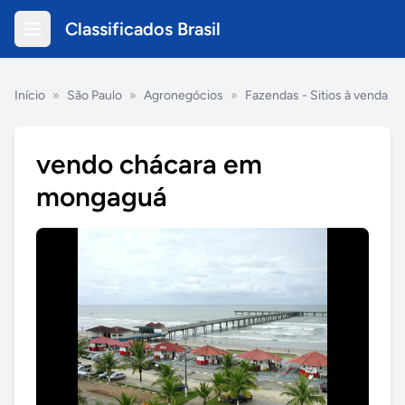
Classificados Brasil
Início
»
São Paulo
»
Agronegócios
»
Fazendas - Sitios à venda
vendo chácara em
mongaguá