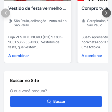
Vestido de festa vermelho com brilho e pedraria
Compro tv led
São Paulo
,
aclimação - zona sul sp
Carapicuiba
,
Vil
São Paulo
São Paulo
Loja VESTIDO NOVO (011) 93362-
Sua tv apresentou
9031 ou 2235-0268. Vestidos de
no WhatsApp 11 97
festa, que vestem...
uma foto da...
A combinar
A combinar
Buscar no Site
Buscar