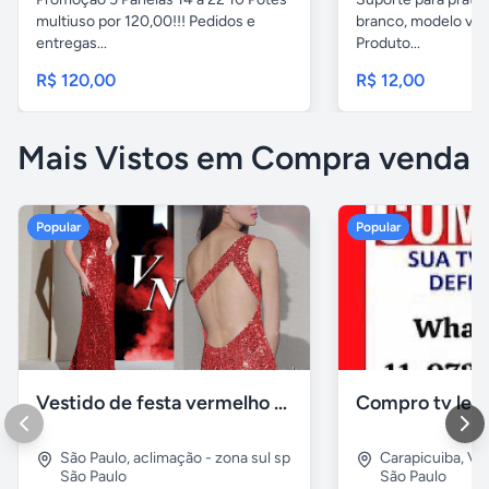
multiuso por 120,00!!! Pedidos e
branco, modelo ver
entregas...
Produto...
R$ 120,00
R$ 12,00
Mais Vistos em Compra venda
Popular
Popular
Vestido de festa vermelho com brilho e pedraria
Compro tv led
São Paulo
,
aclimação - zona sul sp
Carapicuiba
,
Vil
São Paulo
São Paulo