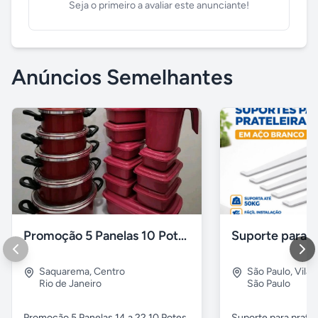
Seja o primeiro a avaliar este anunciante!
Anúncios Semelhantes
Promoção 5 Panelas 10 Potes Multiuso
Saquarema
,
Centro
São Paulo
,
Vila 
Rio de Janeiro
São Paulo
Promoção 5 Panelas 14 a 22 10 Potes
Suporte para pratel