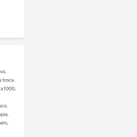
vo, 
 troca 
x1000, 
o. 

ia, 
lo, 