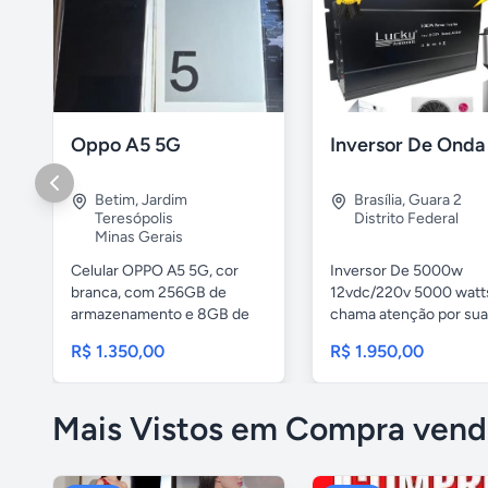
Oppo A5 5G
Betim
,
Jardim
Brasília
,
Guara 2
Teresópolis
Distrito Federal
Minas Gerais
Celular OPPO A5 5G, cor
Inversor De 5000w
branca, com 256GB de
12vdc/220v 5000 watt
armazenamento e 8GB de
chama atenção por sua
RAM....
eficiência e...
R$ 1.350,00
R$ 1.950,00
Mais Vistos em Compra vend