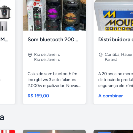
Inversor De Onda Modificada 5000w 12vdc/220v
Som bluetooth 2000w equalizador fm led rgb tws
Rio de Janeiro
Curitiba
,
Hauer
Rio de Janeiro
Paraná
Caixa de som bluetooth fm
A 20 anos no mer
s
led rgb tws 3 auto falantes
distribuindo produ
2.000w equalizador. Novas...
segurança eletrôni
Câmeras de...
R$ 169,00
A combinar
a