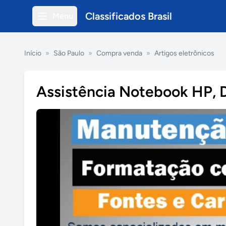
Classificados Brasil
Menu
Início
»
São Paulo
»
Compra venda
»
Artigos eletrônicos
Assistência Notebook HP, 