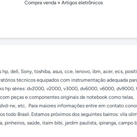
Compra venda
»
Artigos eletrônicos
, dell, Sony, toshiba, asus, cce, lenovo, ibm, acer, ecs, positi
oratórios técnicos equipados com instrumentação adequada para
ks hp séries: dv2000, v2000, v3000, dv6000, v6000, dv9000, t
s com peças e componentes originais de notebook como telas, 
vd-rw, etc.  Para maiores informações entre em contato conosc
do Brasil. Estamos próximos dos seguintes bairros: vila olimp
pinheiros, saúde, itaim bibi, jardim paulista, ipiranga, campo be