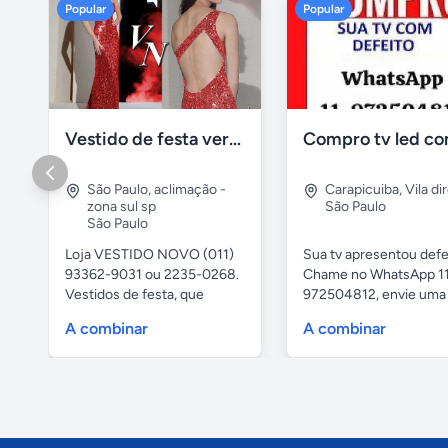
Popular
Popular
Vestido de festa vermelho com brilho e pedraria
São Paulo
,
aclimação -
Carapicuiba
,
Vila di
zona sul sp
São Paulo
São Paulo
Loja VESTIDO NOVO (011)
Sua tv apresentou defe
93362-9031 ou 2235-0268.
Chame no WhatsApp 1
Vestidos de festa, que
972504812, envie uma 
vestem...
da...
A combinar
A combinar