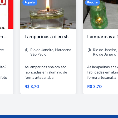
Popular
Popular
Compro tv led com defeito
Lamparinas a óleo shalom
rce
Rio de Janeiro
,
Maracanã
Rio de Janeiro
,
São Paulo
Rio de Janeiro
ito?
As lamparinas shalom são
As lamparinas sha
1
fabricadas em alumínio de
fabricadas em alum
foto
forma artesanal, a
forma artesanal, a
embalagem...
embalagem...
R$ 3,70
R$ 3,70