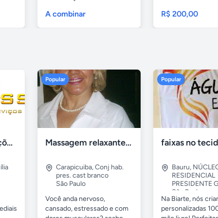
A combinar
R$ 200,00
Popular
Popular
Tercriss Manutenções e Serviços
Massagem relaxante- terapeutica e depilação
lia
Carapicuiba
,
Conj hab.
Bauru
,
NÚCLE
pres. cast branco
RESIDENCIAL
São Paulo
PRESIDENTE G
São Paulo
Você anda nervoso,
Na Biarte, nós cri
ediais
cansado, estressado e com
personalizadas 100