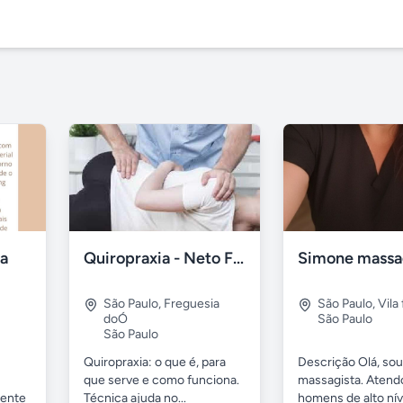
ca
Quiropraxia - Neto Freguesia do Ó
Simone massa
São Paulo
,
Freguesia
São Paulo
,
Vila
doÓ
São Paulo
São Paulo
Quiropraxia: o que é, para
Descrição Olá, so
que serve e como funciona.
massagista. Atend
 ente
Técnica ajuda no...
homens de alto níve