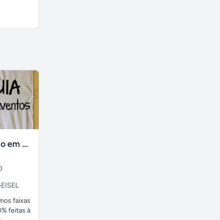
ansiedade,...
A combinar
A combinar
faixas no tecido em ate 24H
O
EISEL
amos faixas
% feitas à