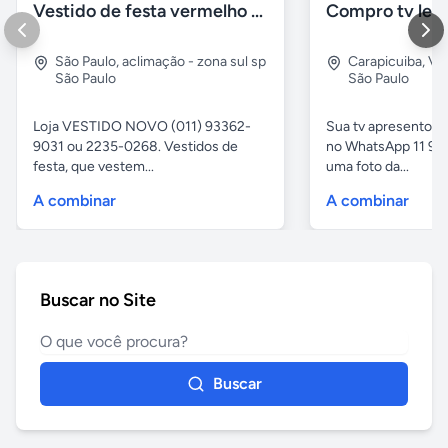
Vestido de festa vermelho com brilho e pedraria
Compro tv led
São Paulo
,
aclimação - zona sul sp
Carapicuiba
,
Vil
São Paulo
São Paulo
Loja VESTIDO NOVO (011) 93362-
Sua tv apresentou
9031 ou 2235-0268. Vestidos de
no WhatsApp 11 97
festa, que vestem...
uma foto da...
A combinar
A combinar
Buscar no Site
Buscar