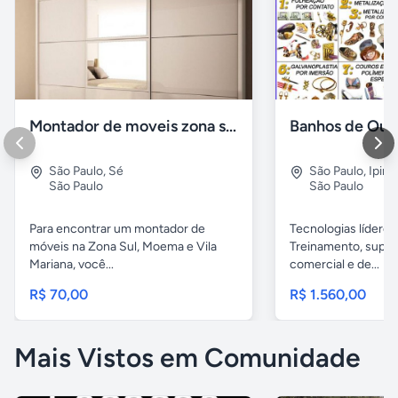
Montador de moveis zona sul moema, vila mariana
São Paulo
,
Sé
São Paulo
,
Ipira
São Paulo
São Paulo
Para encontrar um montador de
Tecnologias líderes
móveis na Zona Sul, Moema e Vila
Treinamento, supor
Mariana, você...
comercial e de...
R$ 70,00
R$ 1.560,00
Mais Vistos em Comunidade