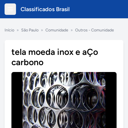
Classificados Brasil
Início
»
São Paulo
»
Comunidade
»
Outros - Comunidade
tela moeda inox e aÇo
carbono