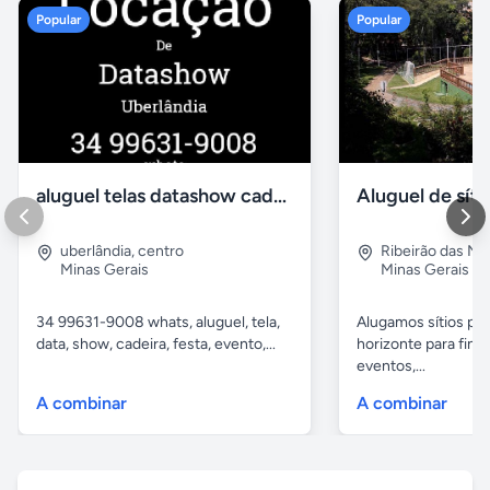
Popular
Popular
aluguel telas datashow cadeiras uberlândia
uberlândia
,
centro
Ribeirão das N
Minas Gerais
Minas Gerais
34 99631-9008 whats, aluguel, tela,
Alugamos sítios pr
data, show, cadeira, festa, evento,...
horizonte para fina
eventos,...
A combinar
A combinar