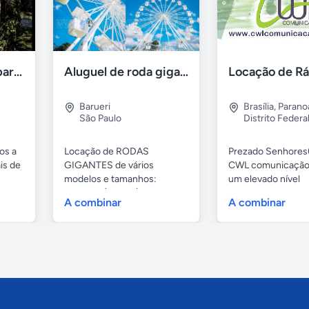
Aluguel de sítios para festas e eventos em BH
Aluguel de roda gigante
Barueri
Brasília
,
Parano
São Paulo
Distrito Federa
os a
Locação de RODAS
Prezado Senhores(
is de
GIGANTES de vários
CWL comunicação
modelos e tamanhos:
um elevado nível
4,80mts (infantil), 6,...
profissional...
A combinar
A combinar