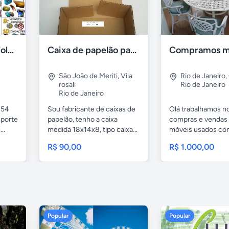
Banhos de Ouro, Folheação Portátil, Metalização e mais!
Caixa de papelão para sedex
São João de Meriti
,
Vila
Rio de Janeiro
,
rosali
Rio de Janeiro
Rio de Janeiro
 54
Sou fabricante de caixas de
Olá trabalhamos n
uporte
papelão, tenho a caixa
compras e vendas
..
medida 18x14x8, tipo caixa...
móveis usados c
móveis...
R$ 90,00
R$ 1.000,00
Popular
Popular