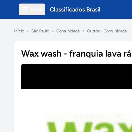
Classificados Brasil
Menu
Início
»
São Paulo
»
Comunidade
»
Outros - Comunidade
Wax wash - franquia lava rá