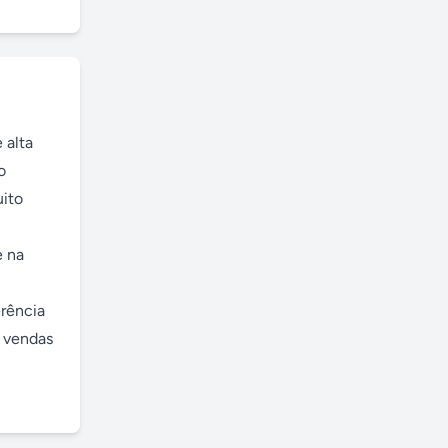
alta 
 
ito 
 na 
rência 
 vendas 