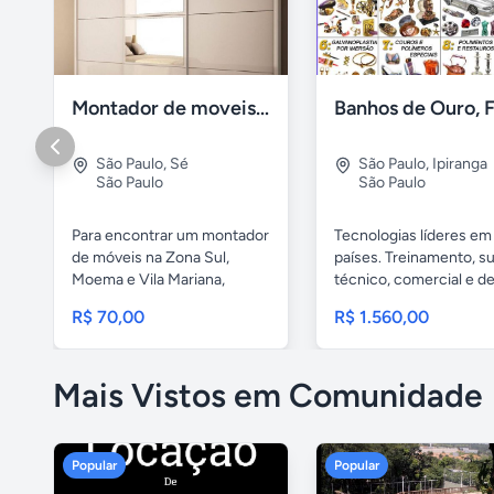
Montador de moveis zona sul moema, vila mariana
São Paulo
,
Sé
São Paulo
,
Ipiranga
São Paulo
São Paulo
Para encontrar um montador
Tecnologias líderes em
de móveis na Zona Sul,
países. Treinamento, s
Moema e Vila Mariana,
técnico, comercial e de.
você...
R$ 70,00
R$ 1.560,00
Mais Vistos em Comunidade
Popular
Popular