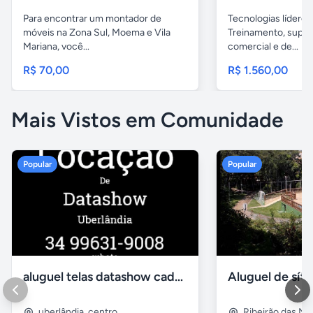
Para encontrar um montador de
Tecnologias líderes
móveis na Zona Sul, Moema e Vila
Treinamento, supor
Mariana, você...
comercial e de...
R$ 70,00
R$ 1.560,00
Mais Vistos em Comunidade
Popular
Popular
aluguel telas datashow cadeiras uberlândia
uberlândia
,
centro
Ribeirão das N