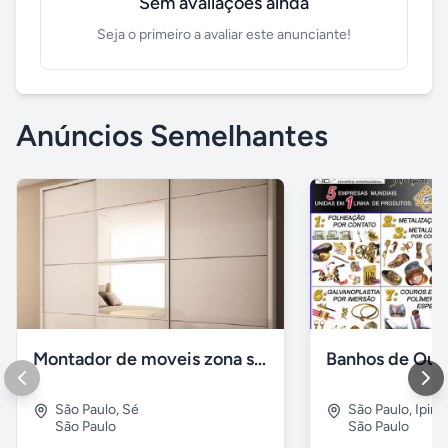
Sem avaliações ainda
Seja o primeiro a avaliar este anunciante!
Anúncios Semelhantes
Montador de moveis zona sul moema, vila mariana
São Paulo
,
Sé
São Paulo
,
Ipira
São Paulo
São Paulo