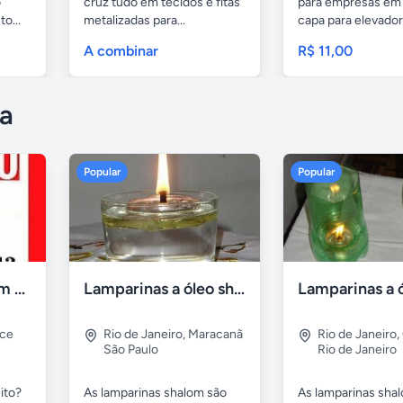
o
cruz tudo em tecidos e fitas
para empresas em 
o...
metalizadas para...
capa para elevado
tapetes...
A combinar
R$ 11,00
a
Popular
Popular
Compro tv led com defeito
Lamparinas a óleo shalom
rce
Rio de Janeiro
,
Maracanã
Rio de Janeiro
,
São Paulo
Rio de Janeiro
ito?
As lamparinas shalom são
As lamparinas sha