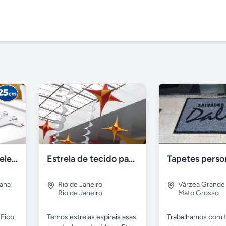
Suporte para Prateleira Fico 25cm Branco Aço – Novo
Estrela de tecido para decoração
tana
Rio de Janeiro
Várzea Grande
Rio de Janeiro
Mato Grosso
 Fico
Temos estrelas espirais asas
Trabalhamos com 