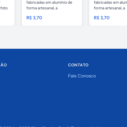
1
fabricadas em alumínio de
fabricadas em alum
foto
forma artesanal, a
forma artesanal, a
embalagem...
embalagem...
R$ 3,70
R$ 3,70
ÇÃO
CONTATO
Fale Conosco