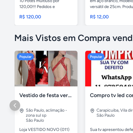
10 Potes multiuso por
em aço branco, model
120,00!!! Pedidos e
versátil de 25cm. Produt
entregas...
R$ 120,00
R$ 12,00
Mais Vistos em Compra vend
Popular
Popular
Vestido de festa vermelho com brilho e pedraria
São Paulo
,
aclimação -
Carapicuiba
,
Vila di
zona sul sp
São Paulo
São Paulo
Loja VESTIDO NOVO (011)
Sua tv apresentou defe