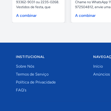
93362-9031 ou 2235-0268.
Chame no WhatsApp 1
Vestidos de festa, que
972504812, envie uma 
vestem...
da...
A combinar
A combinar
INSTITUCIONAL
NAVEGA
Sobre Nós
Início
Termos de Serviço
Anúncios
Política de Privacidade
FAQ's