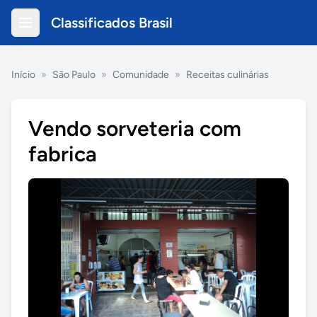
Classificados Brasil
Início
»
São Paulo
»
Comunidade
»
Receitas culinárias
Vendo sorveteria com
fabrica