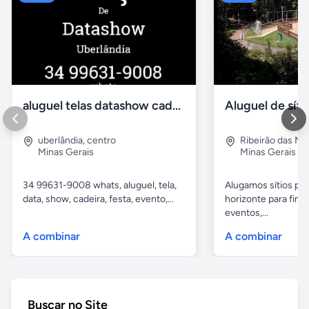
aluguel telas datashow cadeiras uberlândia
uberlândia
,
centro
Ribeirão das N
Minas Gerais
Minas Gerais
34 99631-9008 whats, aluguel, tela,
Alugamos sítios pr
data, show, cadeira, festa, evento,...
horizonte para fina
eventos,...
A combinar
A combinar
Buscar no Site