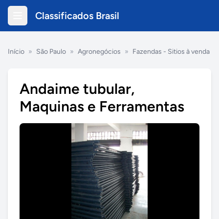
Classificados Brasil
Início
»
São Paulo
»
Agronegócios
»
Fazendas - Sitios à venda
Andaime tubular,
Maquinas e Ferramentas