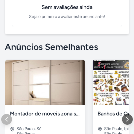
Sem avaliações ainda
Seja o primeiro a avaliar este anunciante!
Anúncios Semelhantes
Montador de moveis zona sul moema, vila mariana
São Paulo
,
Sé
São Paulo
,
Ipira
São Paulo
São Paulo