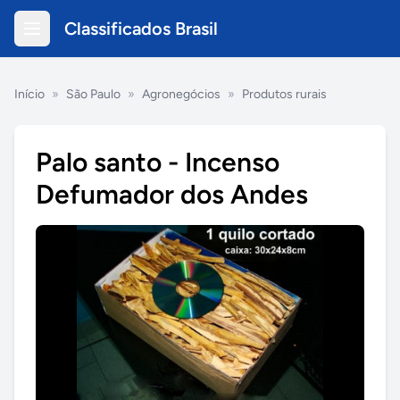
Classificados Brasil
Início
»
São Paulo
»
Agronegócios
»
Produtos rurais
Palo santo - Incenso
Defumador dos Andes