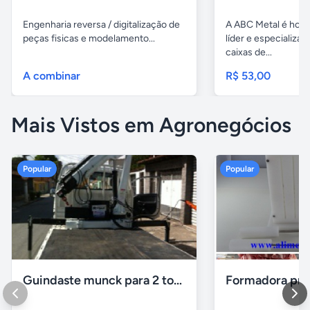
Engenharia reversa / digitalização de
A ABC Metal é hoj
peças fisicas e modelamento...
líder e especializa
caixas de...
A combinar
R$ 53,00
Mais Vistos em Agronegócios
Popular
Popular
Guindaste munck para 2 toneladas