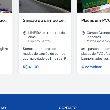
Formadora profissional carne
Sansão do campo cerca viva por 0,65 á muda
LIMEIRA
,
bairro:pires de
Campo Grande
cima
Pioneiros
Espírito Santo
Mato Grosso d
gilize
Somos produtores de
arte pantanal- com.
o
mudas de sansão do campo
placas de PVC , fai
aqui na cidade de limeira s. P
banners, adesivos
e...
geral,...
R$ 41,00
A combinar
ÇÃO
CONTATO