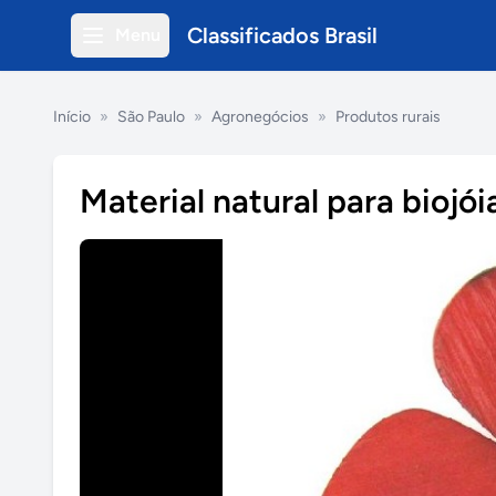
Classificados Brasil
Menu
Início
»
São Paulo
»
Agronegócios
»
Produtos rurais
Material natural para biojó