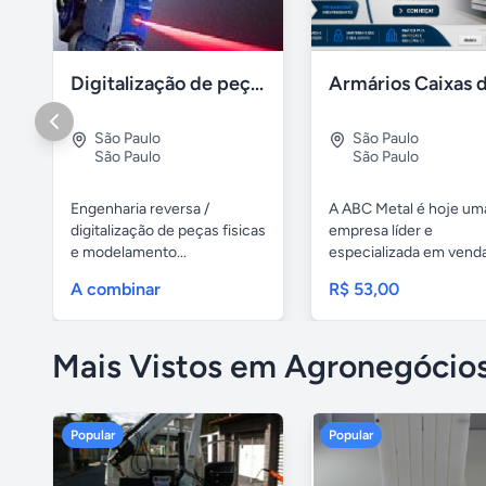
Digitalização de peças e produtos / impressão 3D polyworks
São Paulo
São Paulo
São Paulo
São Paulo
Engenharia reversa /
A ABC Metal é hoje um
digitalização de peças fisicas
empresa líder e
e modelamento...
especializada em vend
caixas de...
A combinar
R$ 53,00
Mais Vistos em Agronegócio
Popular
Popular