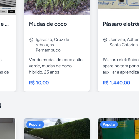
Armários Caixas de Correio para Condominio - ABC Metal
Mudas de coco
Pássaro eletrô
Igarassú
,
Cruz de
Joinville
,
Adhem
rebouças
Santa Catarina
Pernambuco
a
Vendo mudas de coco anão
Pássaro eletrônico
verde, mudas de coco
aparelho tem por o
as de
hibrido, 25 anos
auxiliar a aprendiz
melhoramento...
R$ 10,00
R$ 1.440,00
s
Popular
Popular