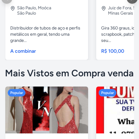
São Paulo
,
Moóca
Juiz de Fora
,
Sã
São Paulo
Minas Gerais
Distribuidor de tubos de aço e perfis
Gira 360 graus, idea
metálicos em geral, tendo uma
scrapbook, patchwor
grande...
seu...
A combinar
R$ 100,00
Mais Vistos em Compra venda
Popular
Popular