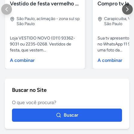
Vestido de festa vermelho com brilho e pedraria
Compro tv led
São Paulo
,
aclimação - zona sul sp
Carapicuiba
,
Vil
São Paulo
São Paulo
Loja VESTIDO NOVO (011) 93362-
Sua tv apresentou
9031 ou 2235-0268. Vestidos de
no WhatsApp 11 97
festa, que vestem...
uma foto da...
A combinar
A combinar
Buscar no Site
Buscar