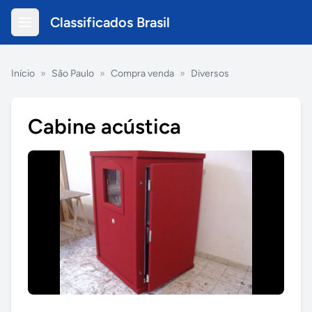
Classificados Brasil
Início
»
São Paulo
»
Compra venda
»
Diversos
Cabine acústica