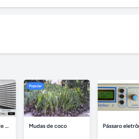
Popular
Armários Caixas de Correio para Condominio - ABC Metal
Mudas de coco
Pássaro eletrô