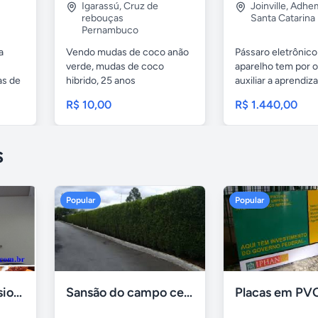
Igarassú
,
Cruz de
Joinville
,
Adhem
rebouças
Santa Catarina
Pernambuco
a
Vendo mudas de coco anão
Pássaro eletrônico
verde, mudas de coco
aparelho tem por o
as de
hibrido, 25 anos
auxiliar a aprendiz
melhoramento...
R$ 10,00
R$ 1.440,00
s
Popular
Popular
Formadora profissional carne
Sansão do campo cerca viva por 0,65 á muda