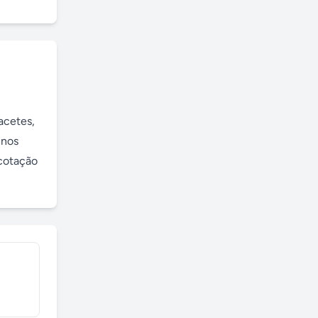
cetes, 
nos 
cotação 