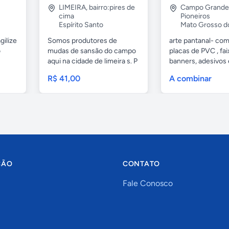
LIMEIRA
,
bairro:pires de
Campo Grande
cima
Pioneiros
Espírito Santo
Mato Grosso d
gilize
Somos produtores de
arte pantanal- com.
o
mudas de sansão do campo
placas de PVC , fai
aqui na cidade de limeira s. P
banners, adesivos
e...
geral,...
R$ 41,00
A combinar
ÇÃO
CONTATO
Fale Conosco