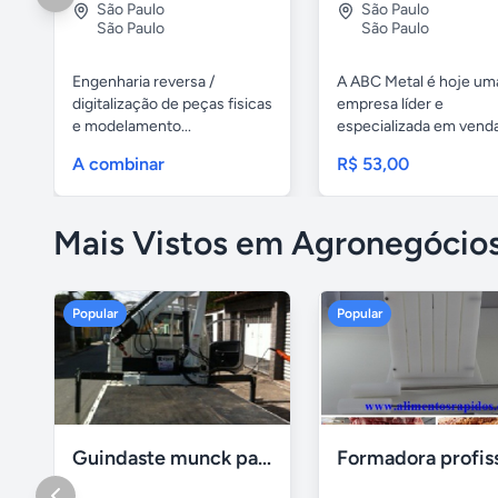
São Paulo
São Paulo
São Paulo
São Paulo
Engenharia reversa /
A ABC Metal é hoje um
digitalização de peças fisicas
empresa líder e
e modelamento...
especializada em vend
caixas de...
A combinar
R$ 53,00
Mais Vistos em Agronegócio
Popular
Popular
Guindaste munck para 2 toneladas