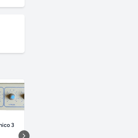
nico 3
Escada marinheiro em fibra de vidro