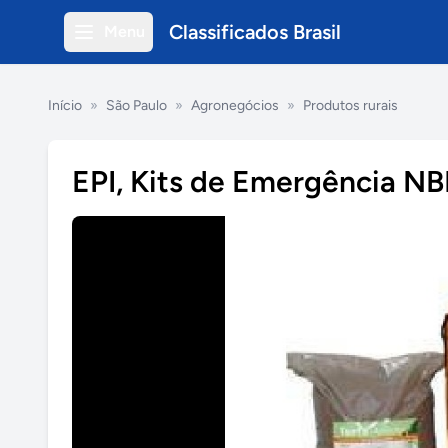
Classificados Brasil
Menu
Início
»
São Paulo
»
Agronegócios
»
Produtos rurais
EPI, Kits de Emergência N