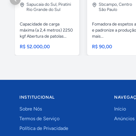
Sapucaia do Sul
,
Piratini
Sbcampo
,
Centro
Rio Grande do Sul
São Paulo
Capacidade de carga
Fomadora de espetos a
máxima (a 2,4 metros) 2250
e padronize a produçã
kgf Abertura de patolas...
mais...
R$ 52.000,00
R$ 90,00
INSTITUCIONAL
NAVEGA
Sobre Nós
Início
Termos de Serviço
Anúncios
Política de Privacidade