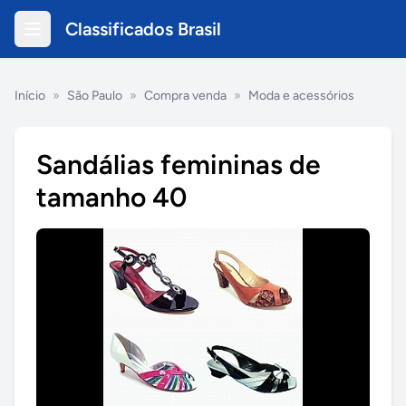
Classificados Brasil
Início
»
São Paulo
»
Compra venda
»
Moda e acessórios
Sandálias femininas de
tamanho 40