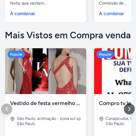
festa, que vestem...
Comissão de...
A combinar
A combinar
Mais Vistos em Compra venda
Popular
Popular
Vestido de festa vermelho com brilho e pedraria
Compro tv led
São Paulo
,
aclimação - zona sul sp
Carapicuiba
,
Vil
São Paulo
São Paulo