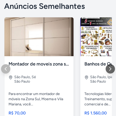
Anúncios Semelhantes
Montador de moveis zona sul moema, vila mariana
São Paulo
,
Sé
São Paulo
,
Ipira
São Paulo
São Paulo
Para encontrar um montador de
Tecnologias líderes
móveis na Zona Sul, Moema e Vila
Treinamento, supor
Mariana, você...
comercial e de...
R$ 70,00
R$ 1.560,00