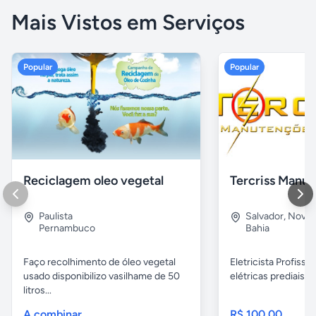
Mais Vistos em Serviços
Popular
Popular
Reciclagem oleo vegetal
Paulista
Salvador
,
Nova B
Pernambuco
Bahia
Faço recolhimento de óleo vegetal
Eletricista Profissi
usado disponibilizo vasilhame de 50
elétricas prediais e 
litros...
A combinar
R$ 100,00