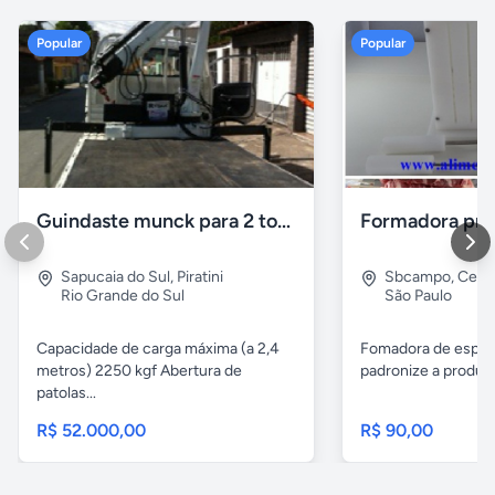
Popular
Popular
Guindaste munck para 2 toneladas
Sapucaia do Sul
,
Piratini
Sbcampo
,
Cent
Rio Grande do Sul
São Paulo
Capacidade de carga máxima (a 2,4
Fomadora de espeto
metros) 2250 kgf Abertura de
padronize a produçã
patolas...
R$ 52.000,00
R$ 90,00