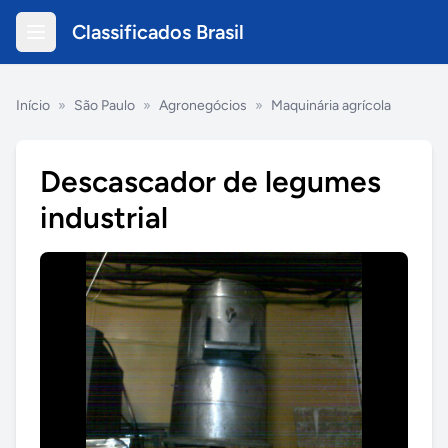
Classificados Brasil
Início
»
São Paulo
»
Agronegócios
»
Maquinária agrícola
Descascador de legumes
industrial