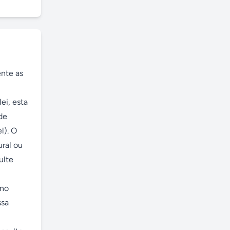
nte as 
i, esta 
e 
). O 
al ou 
lte 
no 
sa 