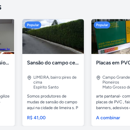
s
Popular
Popular
Formadora profissional carne
Sansão do campo cerca viva por 0,65 á muda
LIMEIRA
,
bairro:pires de
Campo Grande
cima
Pioneiros
Espírito Santo
Mato Grosso d
gilize
Somos produtores de
arte pantanal- com.
o
mudas de sansão do campo
placas de PVC , fai
aqui na cidade de limeira s. P
banners, adesivos
e...
geral,...
R$ 41,00
A combinar