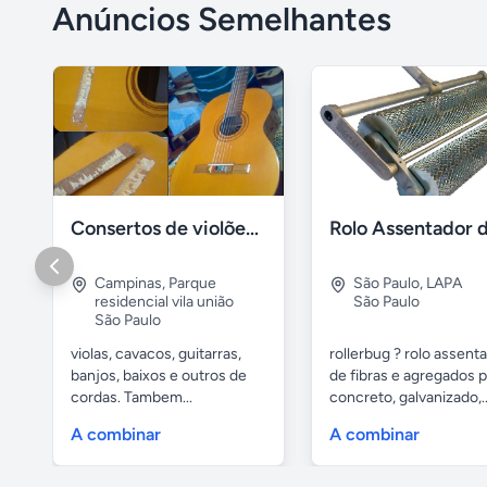
Anúncios Semelhantes
Consertos de violões/guitarras e outros de cordas
Campinas
,
Parque
São Paulo
,
LAPA
residencial vila união
São Paulo
São Paulo
violas, cavacos, guitarras,
rollerbug ? rolo assent
banjos, baixos e outros de
de fibras e agregados 
cordas. Tambem...
concreto, galvanizado,..
A combinar
A combinar