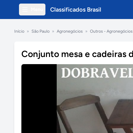
Classificados Brasil
Menu
Início
»
São Paulo
»
Agronegócios
»
Outros - Agronegócios
Conjunto mesa e cadeiras 