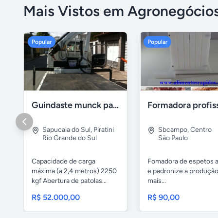
Mais Vistos em Agronegócio
Popular
Popular
Guindaste munck para 2 toneladas
Sapucaia do Sul
,
Piratini
Sbcampo
,
Centro
Rio Grande do Sul
São Paulo
Capacidade de carga
Fomadora de espetos a
máxima (a 2,4 metros) 2250
e padronize a produçã
kgf Abertura de patolas...
mais...
R$ 52.000,00
R$ 90,00