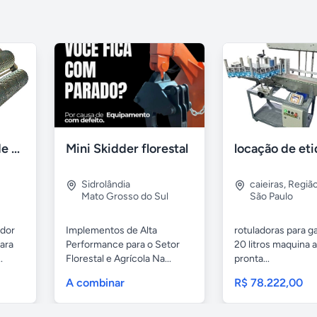
Rolo Assentador de Agregados / Rollerbug - 36
Mini Skidder florestal
Sidrolândia
caieiras
,
Região
Mato Grosso do Sul
São Paulo
ador
Implementos de Alta
rotuladoras para ga
para
Performance para o Setor
20 litros maquina 
.
Florestal e Agrícola Na...
pronta...
A combinar
R$ 78.222,00