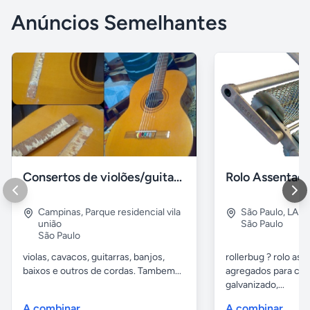
Anúncios Semelhantes
Consertos de violões/guitarras e outros de cordas
Campinas
,
Parque residencial vila
São Paulo
,
LAP
união
São Paulo
São Paulo
violas, cavacos, guitarras, banjos,
rollerbug ? rolo ass
baixos e outros de cordas. Tambem...
agregados para con
galvanizado,...
A combinar
A combinar