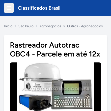
Classificados Brasil
Início
»
São Paulo
»
Agronegócios
»
Outros - Agronegócios
Rastreador Autotrac
OBC4 - Parcele em até 12x