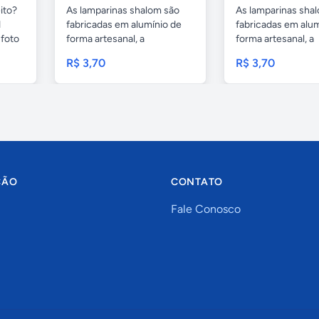
ito?
As lamparinas shalom são
As lamparinas sha
1
fabricadas em alumínio de
fabricadas em alum
foto
forma artesanal, a
forma artesanal, a
embalagem...
embalagem...
R$ 3,70
R$ 3,70
ÇÃO
CONTATO
Fale Conosco