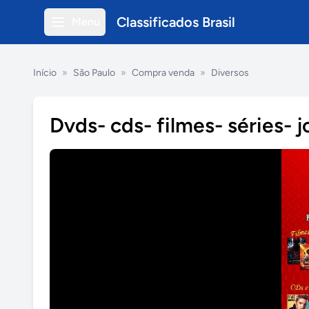
Classificados Brasil
Menu
Início
»
São Paulo
»
Compra venda
»
Diversos
Dvds- cds- filmes- séries- 