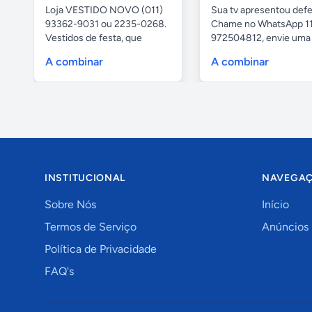
Loja VESTIDO NOVO (011)
Sua tv apresentou defe
93362-9031 ou 2235-0268.
Chame no WhatsApp 1
Vestidos de festa, que
972504812, envie uma 
vestem...
da...
A combinar
A combinar
INSTITUCIONAL
NAVEGA
Sobre Nós
Início
Termos de Serviço
Anúncios
Política de Privacidade
FAQ's