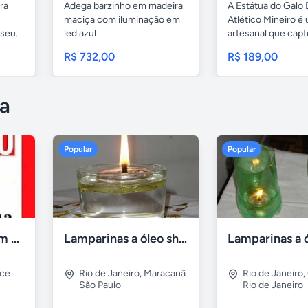
ra
Adega barzinho em madeira
A Estátua do Galo 
maciça com iluminação em
Atlético Mineiro é
seu...
led azul
artesanal que captu
R$ 732,00
R$ 189,00
a
Popular
Popular
Compro tv led com defeito
Lamparinas a óleo shalom
rce
Rio de Janeiro
,
Maracanã
Rio de Janeiro
,
São Paulo
Rio de Janeiro