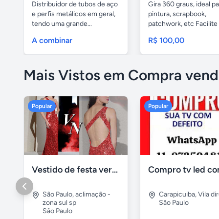
Distribuidor de tubos de aço
Gira 360 graus, ideal pa
e perfis metálicos em geral,
pintura, scrapbook,
tendo uma grande...
patchwork, etc Facilite 
A combinar
R$ 100,00
Mais Vistos em Compra vend
Popular
Popular
Vestido de festa vermelho com brilho e pedraria
São Paulo
,
aclimação -
Carapicuiba
,
Vila di
zona sul sp
São Paulo
São Paulo