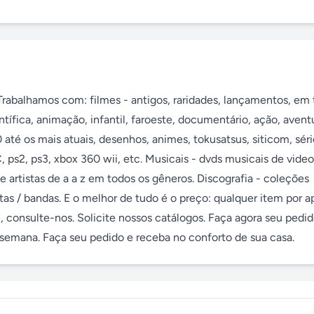
. Trabalhamos com: filmes - antigos, raridades, lançamentos, em 
tífica, animação, infantil, faroeste, documentário, ação, aventu
0 até os mais atuais, desenhos, animes, tokusatsus, siticom, séri
C, ps2, ps3, xbox 360 wii, etc. Musicais - dvds musicais de videoc
e artistas de a a z em todos os gêneros. Discografia - coleções 
as / bandas. E o melhor de tudo é o preço: qualquer item por a
consulte-nos. Solicite nossos catálogos. Faça agora seu pedid
r semana. Faça seu pedido e receba no conforto de sua casa.