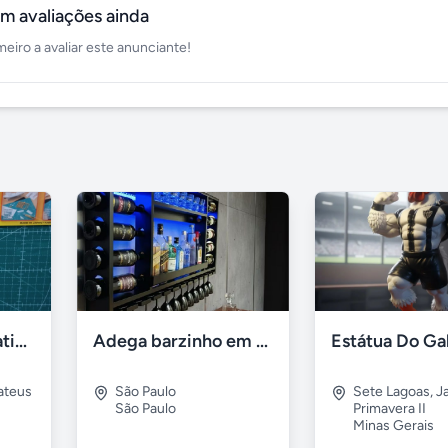
m avaliações ainda
meiro a avaliar este anunciante!
Base de corte rotativa importada
Adega barzinho em madeira maciça com iluminação em led azul
ateus
São Paulo
Sete Lagoas
,
J
São Paulo
Primavera II
Minas Gerais