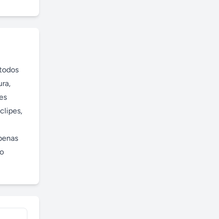
todos 
ra, 
es 
lipes, 
penas 
o 