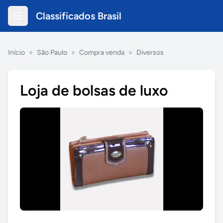
Classificados Brasil
Início
»
São Paulo
»
Compra venda
»
Diversos
Loja de bolsas de luxo