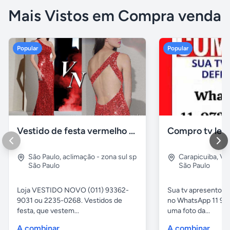
Mais Vistos em Compra venda
Popular
Popular
Vestido de festa vermelho com brilho e pedraria
Compro tv led
São Paulo
,
aclimação - zona sul sp
Carapicuiba
,
Vil
São Paulo
São Paulo
Loja VESTIDO NOVO (011) 93362-
Sua tv apresentou
9031 ou 2235-0268. Vestidos de
no WhatsApp 11 97
festa, que vestem...
uma foto da...
A combinar
A combinar