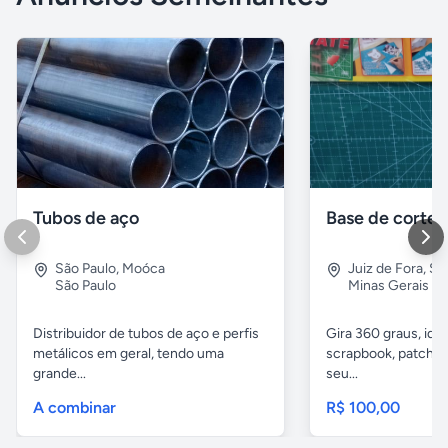
Tubos de aço
São Paulo
,
Moóca
Juiz de Fora
,
Sã
São Paulo
Minas Gerais
Distribuidor de tubos de aço e perfis
Gira 360 graus, idea
metálicos em geral, tendo uma
scrapbook, patchwor
grande...
seu...
A combinar
R$ 100,00