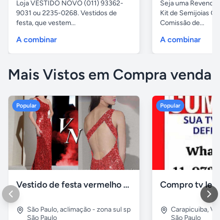
Loja VESTIDO NOVO (011) 93362-
Seja uma Revended
9031 ou 2235-0268. Vestidos de
Kit de Semijoias
festa, que vestem...
Comissão de...
A combinar
A combinar
Mais Vistos em Compra venda
Popular
Popular
Vestido de festa vermelho com brilho e pedraria
Compro tv led
São Paulo
,
aclimação - zona sul sp
Carapicuiba
,
Vil
São Paulo
São Paulo