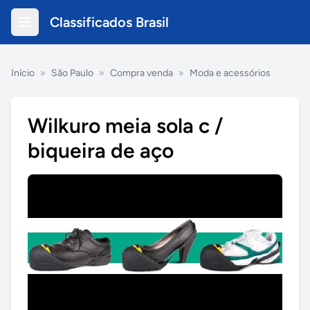
Classificados Brasil
Início
»
São Paulo
»
Compra venda
»
Moda e acessórios
Wilkuro meia sola c /
biqueira de aço