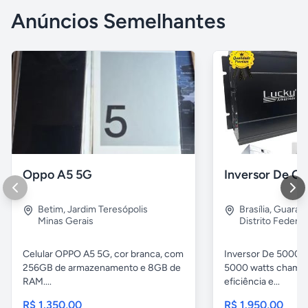
Anúncios Semelhantes
Oppo A5 5G
Betim
,
Jardim Teresópolis
Brasília
,
Guara 2
Minas Gerais
Distrito Federal
Celular OPPO A5 5G, cor branca, com
Inversor De 5000w
256GB de armazenamento e 8GB de
5000 watts chama 
RAM....
eficiência e...
R$ 1.350,00
R$ 1.950,00