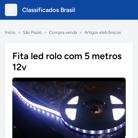
Classificados Brasil
Início
»
São Paulo
»
Compra venda
»
Artigos eletrônicos
Fita led rolo com 5 metros
12v