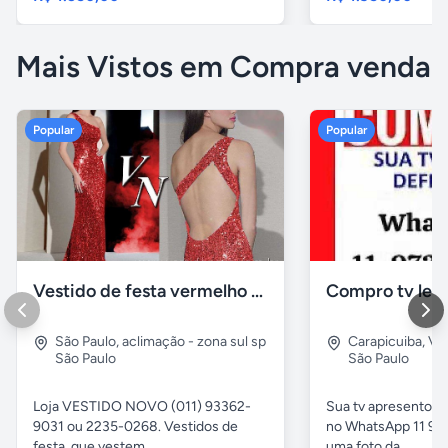
Mais Vistos em Compra venda
Popular
Popular
Vestido de festa vermelho com brilho e pedraria
Compro tv led
São Paulo
,
aclimação - zona sul sp
Carapicuiba
,
Vil
São Paulo
São Paulo
Loja VESTIDO NOVO (011) 93362-
Sua tv apresentou
9031 ou 2235-0268. Vestidos de
no WhatsApp 11 97
festa, que vestem...
uma foto da...