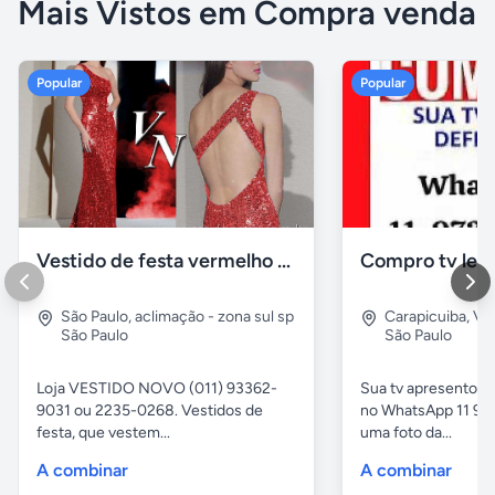
Mais Vistos em Compra venda
Popular
Popular
Vestido de festa vermelho com brilho e pedraria
Compro tv led
São Paulo
,
aclimação - zona sul sp
Carapicuiba
,
Vil
São Paulo
São Paulo
Loja VESTIDO NOVO (011) 93362-
Sua tv apresentou
9031 ou 2235-0268. Vestidos de
no WhatsApp 11 97
festa, que vestem...
uma foto da...
A combinar
A combinar