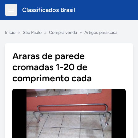
Classificados Brasil
Início
»
São Paulo
»
Compra venda
»
Artigos para casa
Araras de parede
cromadas 1-20 de
comprimento cada