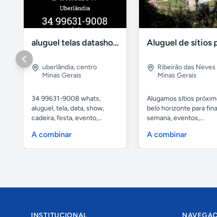
aluguel telas datashow cadeiras uberlândia
uberlândia
,
centro
Ribeirão das Neves
Minas Gerais
Minas Gerais
34 99631-9008 whats,
Alugamos sítios próxim
aluguel, tela, data, show,
belo horizonte para fina
cadeira, festa, evento,...
semana, eventos,...
A combinar
A combinar
INSTITUCIONAL
NAVEGA