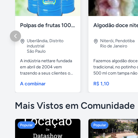
Polpas de frutas 100% natural
Algodão doce nit
Uberlândia
,
Distrito
Niterói
,
Pendotiba
industrial
Rio de Janeiro
São Paulo
A indústria nettare fundada
Fazemos algodão doce
em abril de 2004 vem
tradicional, no potinho 
trazendo a seus clientes o...
500 ml com tampa não
decorado...
A combinar
R$ 1,10
Mais Vistos em Comunidade
Popular
Popular