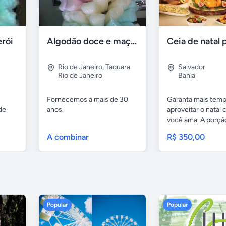
erói
Algodão doce e maça do amor
Rio de Janeiro
,
Taquara
Salvador
Rio de Janeiro
Bahia
Fornecemos a mais de 30
Garanta mais temp
de
anos.
aproveitar o nata
você ama. A porção
A combinar
R$ 350,00
Popular
Popular