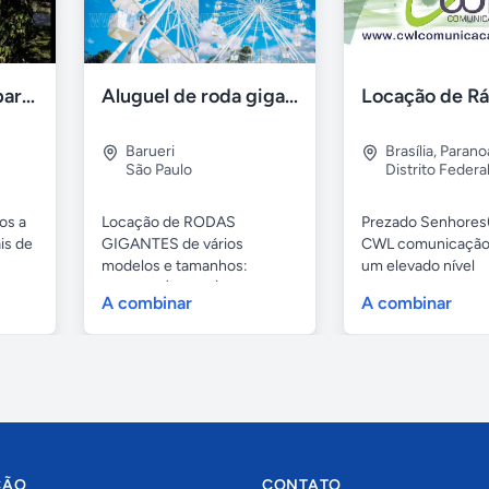
Aluguel de sítios para festas e eventos em BH
Aluguel de roda gigante
Barueri
Brasília
,
Parano
São Paulo
Distrito Federa
os a
Locação de RODAS
Prezado Senhores(
is de
GIGANTES de vários
CWL comunicação
modelos e tamanhos:
um elevado nível
4,80mts (infantil), 6,...
profissional...
A combinar
A combinar
ÇÃO
CONTATO