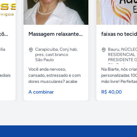
Tercriss Manutenções e Serviços
Massagem relaxante- terapeutica e depilação
lia
Carapicuiba
,
Conj hab.
Bauru
,
NÚCLE
pres. cast branco
RESIDENCIAL
São Paulo
PRESIDENTE G
São Paulo
Você anda nervoso,
Na Biarte, nós cri
ediais
cansado, estressado e com
personalizadas 100
dores musculares? acabe
mão livre! Perfeitas.
com esses...
A combinar
R$ 40,00