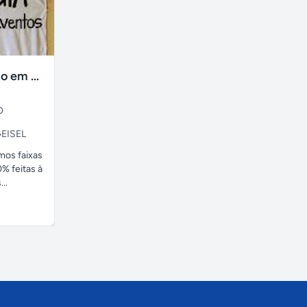
faixas no tecido em ate 24H
O
EISEL
amos faixas
% feitas à
..