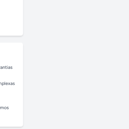
antias 
mplexas 
amos 