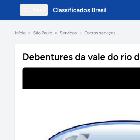
Classificados Brasil
Menu
Início
»
São Paulo
»
Serviços
»
Outros serviços
Debentures da vale do rio 