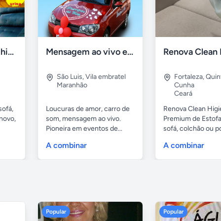
Lavagem de sofá, higienização sofá, Impermeabilização
Mensagem ao vivo em carro de som
São Luis
,
Vila embratel
Fortaleza
,
Quin
Maranhão
Cunha
Ceará
sofá,
Loucuras de amor, carro de
Renova Clean Higi
novo,
som, mensagem ao vivo.
Premium de Estof
Pioneira em eventos de...
sofá, colchão ou po
A combinar
A combinar
Popular
Popular