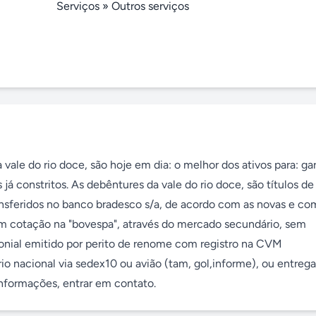
Serviços
»
Outros serviços
 vale do rio doce, são hoje em dia: o melhor dos ativos para: gar
 já constritos. As debêntures da vale do rio doce, são títulos de 
ransferidos no banco bradesco s/a, de acordo com as novas e co
om cotação na "bovespa", através do mercado secundário, sem 
monial emitido por perito de renome com registro na CVM 
ório nacional via sedex10 ou avião (tam, gol,informe), ou entreg
nformações, entrar em contato.