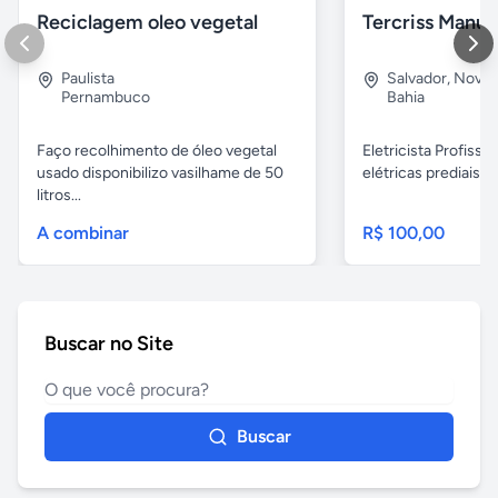
Reciclagem oleo vegetal
Paulista
Salvador
,
Nova B
Pernambuco
Bahia
Faço recolhimento de óleo vegetal
Eletricista Profissi
usado disponibilizo vasilhame de 50
elétricas prediais e 
litros...
A combinar
R$ 100,00
Buscar no Site
Buscar