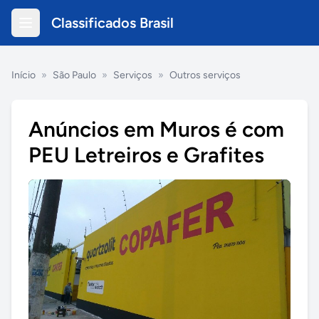
Classificados Brasil
Início
»
São Paulo
»
Serviços
»
Outros serviços
Anúncios em Muros é com
PEU Letreiros e Grafites