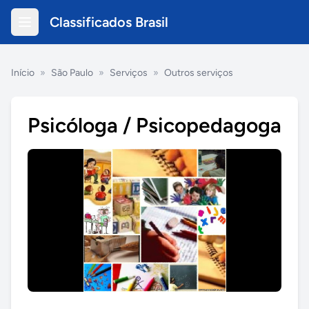
Classificados Brasil
Início
»
São Paulo
»
Serviços
»
Outros serviços
Psicóloga / Psicopedagoga