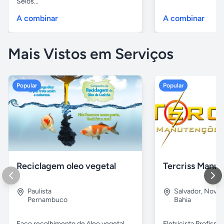
Selos...
A combinar
A combinar
Mais Vistos em Serviços
Popular
Popular
Reciclagem oleo vegetal
Paulista
Salvador
,
Nova B
Pernambuco
Bahia
Faço recolhimento de óleo vegetal
Eletricista Profissi