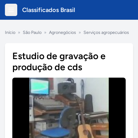
Classificados Brasil
Início
»
São Paulo
»
Agronegócios
»
Serviços agropecuários
Estudio de gravação e
produção de cds