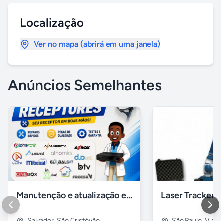
Localização
Ver no mapa (abrirá em uma janela)
Anúncios Semelhantes
Manutenção e atualização em receptores Htv em Salvador Ba
Salvador
,
São Cristóvão
São Paulo
,
V alp