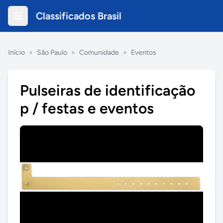
Classificados Brasil
Início
»
São Paulo
»
Comunidade
»
Eventos
Pulseiras de identificação
p / festas e eventos