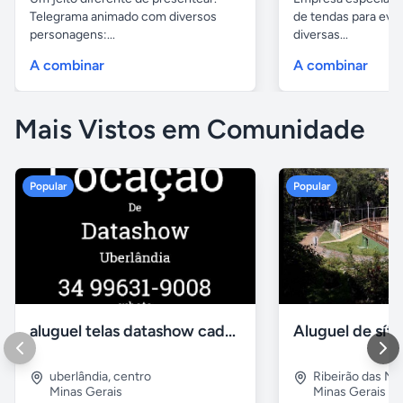
Telegrama animado com diversos
de tendas para eve
personagens:...
diversas...
A combinar
A combinar
Mais Vistos em Comunidade
Popular
Popular
aluguel telas datashow cadeiras uberlândia
uberlândia
,
centro
Ribeirão das N
Minas Gerais
Minas Gerais