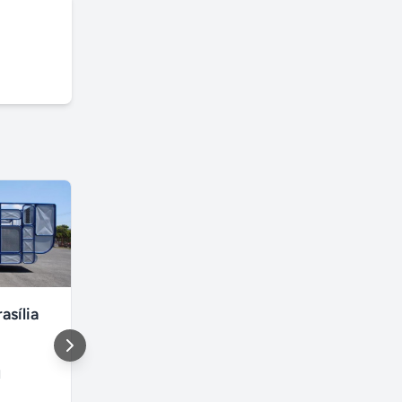
asília
Aluguel de unifila para Eventos em Curitiba-Pr
Curitiba
,
Parque
São Paulo
l
industrial
São Paulo
Paraná