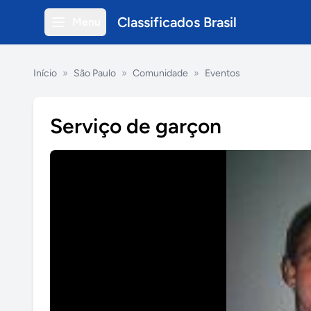
Classificados Brasil
Menu
Início
»
São Paulo
»
Comunidade
»
Eventos
Serviço de garçon