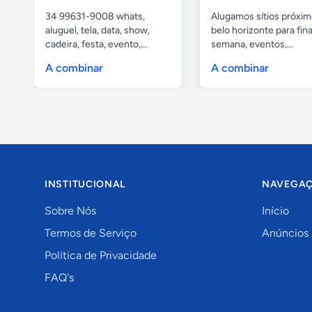
34 99631-9008 whats,
Alugamos sítios próxim
aluguel, tela, data, show,
belo horizonte para fina
cadeira, festa, evento,...
semana, eventos,...
A combinar
A combinar
INSTITUCIONAL
NAVEGA
Sobre Nós
Início
Termos de Serviço
Anúncios
Política de Privacidade
FAQ's