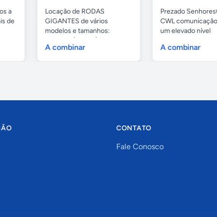
os a
Locação de RODAS
Prezado Senhores(
is de
GIGANTES de vários
CWL comunicação
modelos e tamanhos:
um elevado nível
4,80mts (infantil), 6,...
profissional...
A combinar
A combinar
ÇÃO
CONTATO
Fale Conosco