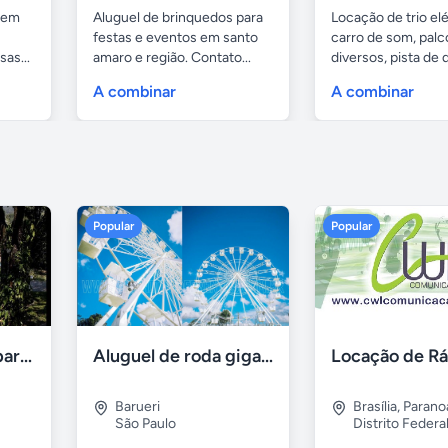
 em
Aluguel de brinquedos para
Locação de trio elé
festas e eventos em santo
carro de som, palc
as...
amaro e região. Contato...
diversos, pista de
com...
A combinar
A combinar
Popular
Popular
Aluguel de sítios para festas e eventos em BH
Aluguel de roda gigante
Barueri
Brasília
,
Parano
São Paulo
Distrito Federa