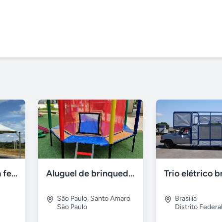
Alugo tendas para festa em caçapava e região
Aluguel de brinquedos
Trio elétrico br
São Paulo
,
Santo Amaro
Brasilia
São Paulo
Distrito Federa